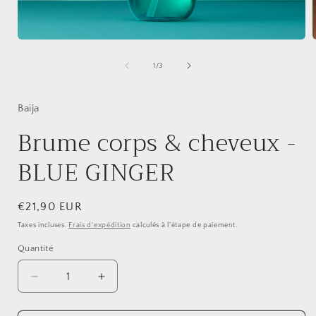
Ouvrir
O
le
l
média
de
1
/
3
1
dans
une
fenêtre
Baïja
f
modale
Brume corps & cheveux -
BLUE GINGER
Prix
€21,90 EUR
habituel
Taxes incluses.
Frais d'expédition
calculés à l'étape de paiement.
Quantité
Quantité
Réduire
Augmenter
la
la
quantité
quantité