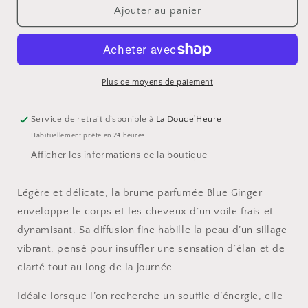
de
de
Ajouter au panier
Brume
Brume
corps
corps
&amp;
&amp;
cheveux
cheveux
-
-
Plus de moyens de paiement
BLUE
BLUE
GINGER
GINGER
Service de retrait disponible à
La Douce'Heure
Habituellement prête en 24 heures
Afficher les informations de la boutique
Légère et délicate, la brume parfumée Blue Ginger
enveloppe le corps et les cheveux d’un voile frais et
dynamisant. Sa diffusion fine habille la peau d’un sillage
vibrant, pensé pour insuffler une sensation d’élan et de
clarté tout au long de la journée.
Idéale lorsque l’on recherche un souffle d’énergie, elle