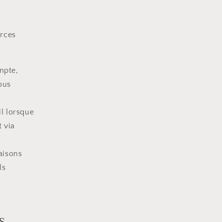
urces
mpte,
ous
l lorsque
t via
aisons
ls
s