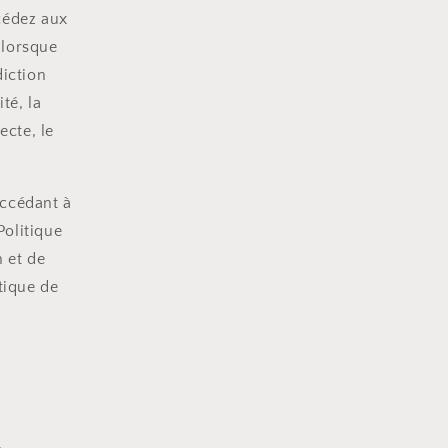
cédez aux
 lorsque
iction
té, la
ecte, le
accédant à
Politique
n et de
tique de