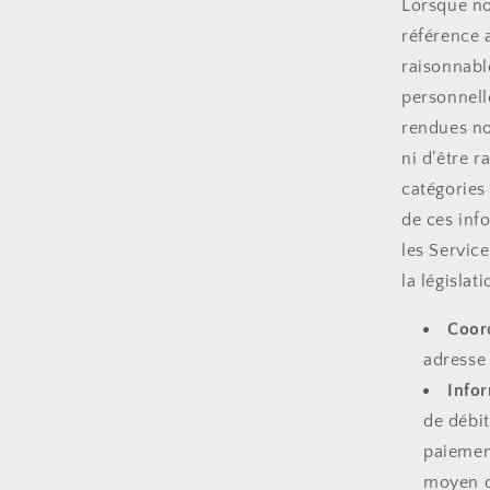
Lorsque no
référence 
raisonnabl
personnell
rendues no
ni d’être 
catégories
de ces inf
les Servic
la législat
Coor
adresse
Infor
de débit
paiement
moyen d