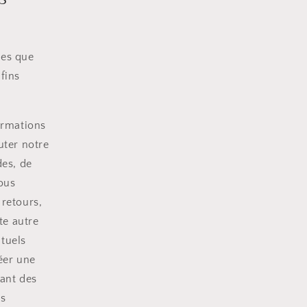
ces que
fins
ormations
uter notre
des, de
vous
 retours,
te autre
ntuels
éer une
ant des
os