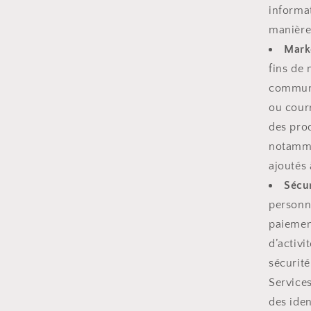
informat
manière
Marke
fins de
communi
ou courr
des prod
notamme
ajoutés 
Sécur
personne
paiement
d’activi
sécurité
Services
des ide