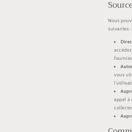
Source
Nous pouvo
suivantes :
Dire
accédez
fourniss
Auto
vous uti
l’utilis
Auprè
appel à 
collecte
Auprè
Comme