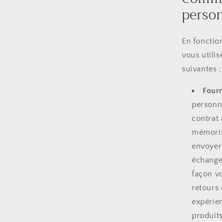
perso
En fonctio
vous utili
suivantes :
Fourn
personn
contrat 
mémorise
envoyer 
échanges
façon vo
retours 
expérie
produits