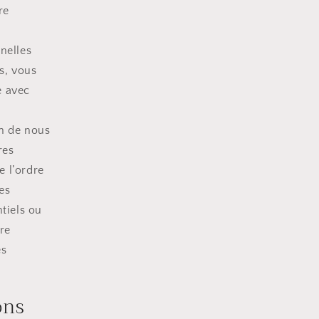
re
nelles
s, vous
e avec
in de nous
res
 l’ordre
es
tiels ou
ire
es
ons