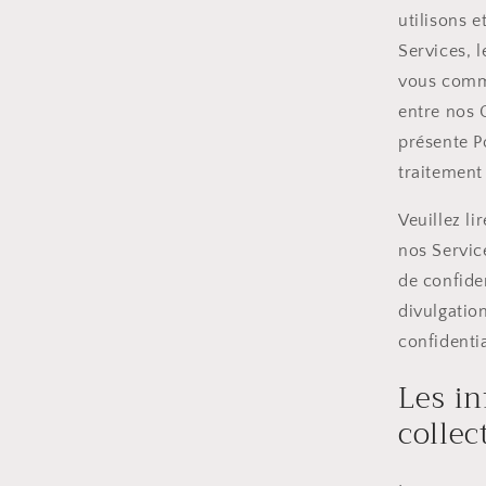
utilisons 
Services, l
vous commu
entre nos C
présente Po
traitement
Veuillez li
nos Service
de confiden
divulgatio
confidentia
Les i
collec