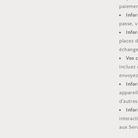
paiemen
Info
passe, v
Infor
placez d
échange
Vos 
incluez
envoyez 
Infor
appareil
d’autres
Infor
interac
aux Serv