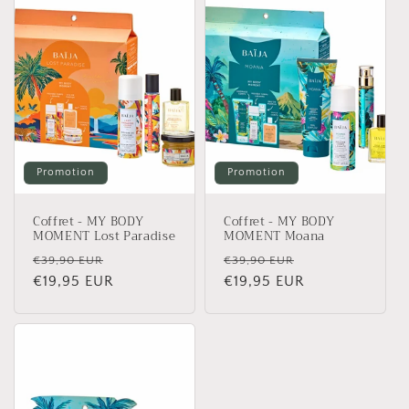
Promotion
Promotion
Coffret - MY BODY
Coffret - MY BODY
MOMENT Lost Paradise
MOMENT Moana
Prix
Prix
Prix
Prix
€39,90 EUR
€39,90 EUR
habituel
€19,95 EUR
promotionnel
habituel
€19,95 EUR
promotionnel