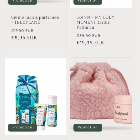
Promotion
Promotion
n
Crème mains parfumée
Coffret - MY BODY
:
- TEDDYLAND
MOMENT Jardin
Pallanca
Prix
Prix
€17,90 EUR
Prix
Prix
€39,90 EUR
habituel
€8,95 EUR
promotionnel
habituel
€19,95 EUR
promotionnel
Promotion
Promotion