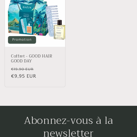
Promotion
Coffret - GOOD HAIR
GOOD DAY
Prix
Prix
€19,90 EUR
habituel
€9,95 EUR
promotionnel
Abonnez-vous à la
newsletter