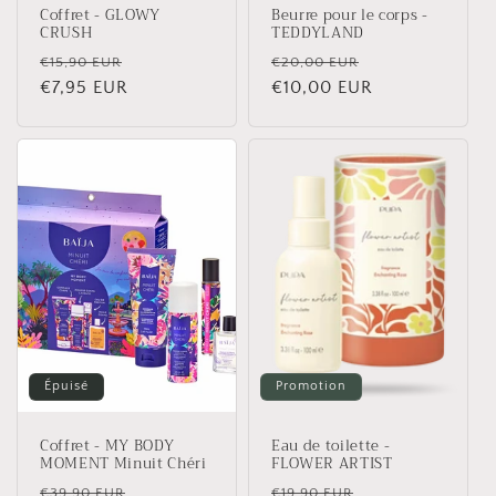
Coffret - GLOWY
Beurre pour le corps -
CRUSH
TEDDYLAND
Prix
Prix
Prix
Prix
€15,90 EUR
€20,00 EUR
habituel
€7,95 EUR
promotionnel
habituel
€10,00 EUR
promotionnel
Épuisé
Promotion
Coffret - MY BODY
Eau de toilette -
MOMENT Minuit Chéri
FLOWER ARTIST
Prix
Prix
Prix
Prix
€39,90 EUR
€19,90 EUR