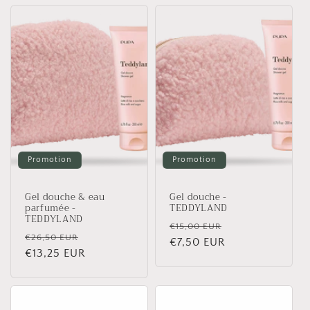
Promotion
Promotion
Gel douche & eau
Gel douche -
parfumée -
TEDDYLAND
TEDDYLAND
Prix
Prix
€15,00 EUR
Prix
Prix
€26,50 EUR
habituel
€7,50 EUR
promotionnel
habituel
€13,25 EUR
promotionnel