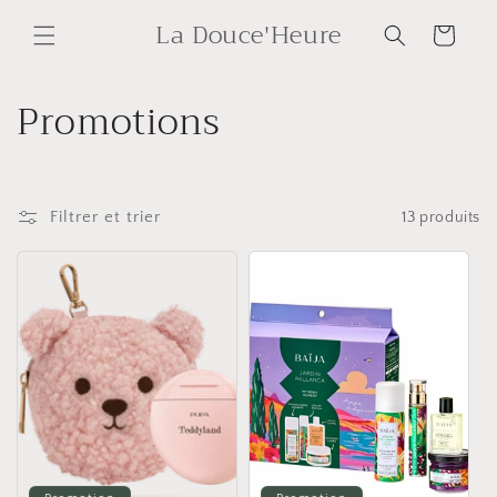
et
La Douce'Heure
passer
Panier
au
contenu
C
Promotions
o
l
Filtrer et trier
13 produits
l
e
c
t
i
o