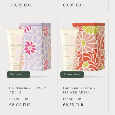
habituel
€19,95 EUR
promotionnel
habituel
€9,95 EUR
promotionnel
Promotion
Promotion
Gel douche - FLOWER
Lait pour le corps -
ARTIST
FLOWER ARTIST
Prix
Prix
Prix
Prix
€16,00 EUR
€17,50 EUR
habituel
€8,00 EUR
promotionnel
habituel
€8,75 EUR
promotionnel